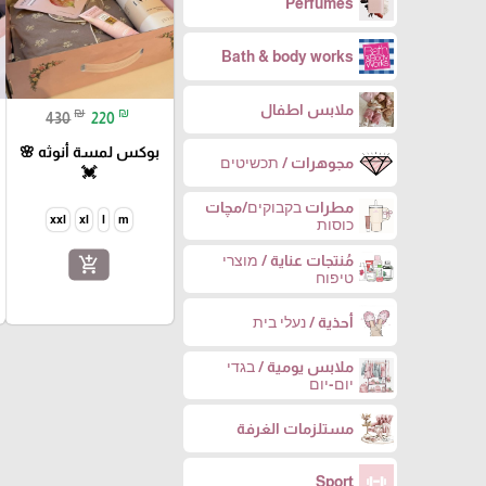
Perfumes
Bath & body works
ملابس اطفال
₪
₪
430
220
بوكس لمسة أنوثه 🌸
مجوهرات / תכשיטים
💓
مطرات בקבוקים/مچات
xxl
xl
l
m
כוסות
مُنتجات عناية / מוצרי
add_shopping_cart
טיפוח
أحذية / נעלי בית
ملابس يومية / בגדי
יום-יום
مستلزمات الغرفة
Sport