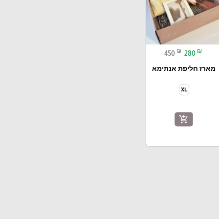
₪
₪
450
280
מארז חליפת אנתימא
XL
add_shopping_cart