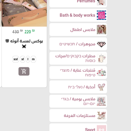
Perfumes
Bath & body works
ملابس اطفال
₪
₪
430
220
بوكس لمسة أنوثه 🌸
مجوهرات / תכשיטים
💓
مطرات בקבוקים/مچات
xxl
xl
l
m
כוסות
مُنتجات عناية / מוצרי
add_shopping_cart
טיפוח
أحذية / נעלי בית
ملابس يومية / בגדי
יום-יום
مستلزمات الغرفة
Sport