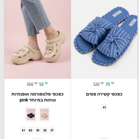
₪
₪
₪
₪
100
50
120
70
כפכפי קשירה פסים
כפכפי פלטפורמה אופנתיות
ונוחות במיוחד pink
41
41
40
39
38
37