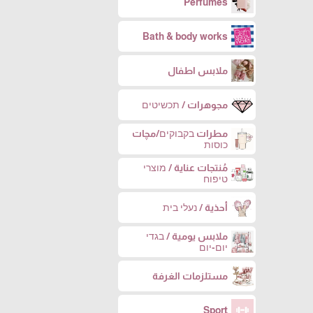
Perfumes
Bath & body works
ملابس اطفال
مجوهرات / תכשיטים
مطرات בקבוקים/مچات
כוסות
مُنتجات عناية / מוצרי
טיפוח
أحذية / נעלי בית
ملابس يومية / בגדי
יום-יום
مستلزمات الغرفة
Sport