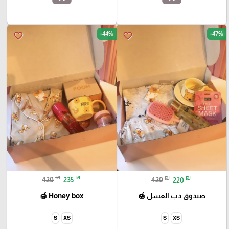
-44%
-47%
favorite_border
favorite_border
₪
₪
₪
₪
420
235
420
220
Honey box 🍯
صندوق دب العسل 🍯
S
XS
S
XS