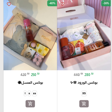
-40%
-36%
favorite_border
favorite_border
₪
₪
₪
₪
420
250
440
280
بوكس الورود 🌸✨
بوكس العسل🐝
l
s
xs
XS
add_shopping_cart
add_shopping_cart