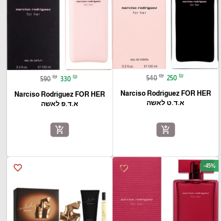
₪
₪
₪
₪
540
250
590
330
Narciso Rodriguez FOR HER
Narciso Rodriguez FOR HER
א.ד.ט לאשה
א.ד.פ לאשה
add_shopping_cart
add_shopping_cart
-45%
favorite_border
favorite_border