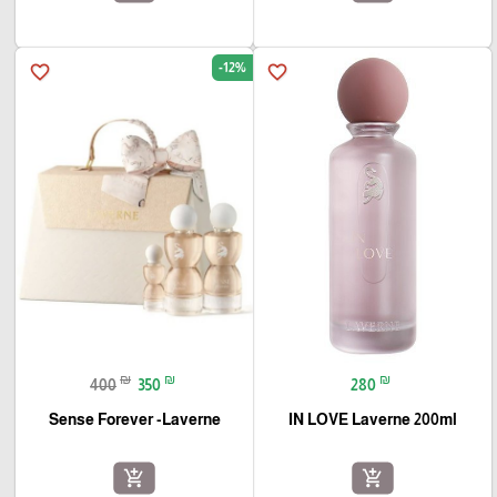
-12%
favorite_border
favorite_border
₪
₪
₪
400
350
280
Sense Forever -Laverne
IN LOVE Laverne 200ml
add_shopping_cart
add_shopping_cart