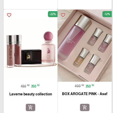
-22%
-12%
favorite_border
favorite_border
₪
₪
₪
₪
400
350
450
350
BOX AROGATE PINK - Asaf
Laverne beauty collection
add_shopping_cart
add_shopping_cart