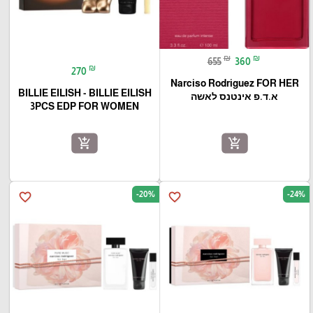
₪
₪
655
360
₪
270
Narciso Rodriguez FOR HER
BILLIE EILISH - BILLIE EILISH
א.ד.פ אינטנס לאשה
3PCS EDP FOR WOMEN
add_shopping_cart
add_shopping_cart
-20%
-24%
favorite_border
favorite_border