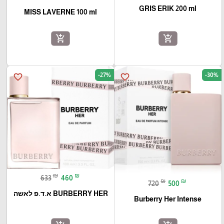
GRIS ERIK 200 ml
MISS LAVERNE 100 ml
add_shopping_cart
add_shopping_cart
-27%
-30%
favorite_border
favorite_border
₪
₪
633
460
₪
₪
720
500
BURBERRY HER א.ד.פ לאשה
Burberry Her Intense