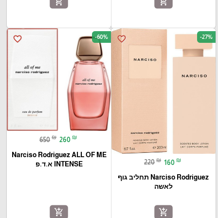
add_shopping_cart
add_shopping_cart
-60%
-27%
favorite_border
favorite_border
₪
₪
650
260
Narciso Rodriguez ALL OF ME
₪
₪
220
160
INTENSE א.ד.פ
Narciso Rodriguez תחליב גוף
לאשה
add_shopping_cart
add_shopping_cart