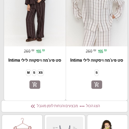
₪
₪
₪
₪
260
155
260
155
סט פיג’מה ויסקוזה לילי Intima
סט פיג’מה ויסקוזה לילי Intima
M
S
XS
S
add_shopping_cart
add_shopping_cart
keyboard_double_arrow_left
more_horiz
הצג הכול
מבצעים והנחות לזמן מוגבל