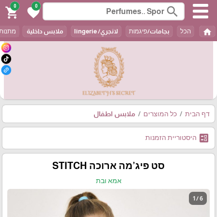
0
0
search
shopping_cart
favorite
home
הכל
بجامات/פיגמות
لانجري/ lingerie
ملابس داخلية
מתנות / t
דף הבית
כל המוצרים
ملابس اطفال
ballot
היסטוריית הזמנות
סט פיג’מה ארוכה STITCH
אמא ובת
1 / 6