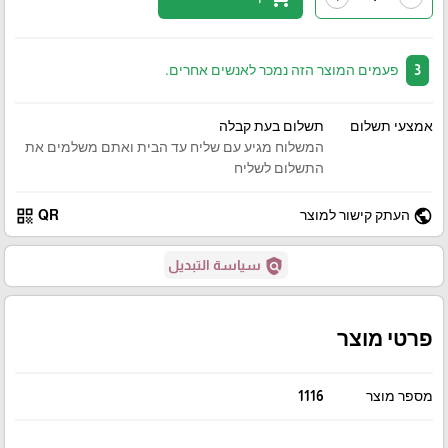
3
פעמים המוצר הזה נמכר לאנשים אחרים.
אמצעי תשלום
תשלום בעת קבלה
המשלוח מגיע עם שליח עד הבית ואתם משלמים את
התשלום לשליח
qr_code
public
העתק קישור למוצר
QR
policy
سياسة التبديل
פרטי מוצר
מספר מוצר
1116