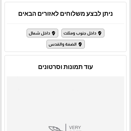
ניתן לבצע משלוחים לאזורים הבאים
داخل جنوب ومثلث
داخل شمال
where_to_vote
where_to_vote
الضفة والقدس
where_to_vote
עוד תמונות וסרטונים