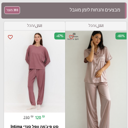
מבצעים והנחות לזמן מוגבל
393 מוצר
الكل/הכל
الكل/הכל
-47%
-60%
favorite_border
favorite_border
₪
₪
230
120
סט פיג’מה וופל סנדי Intima