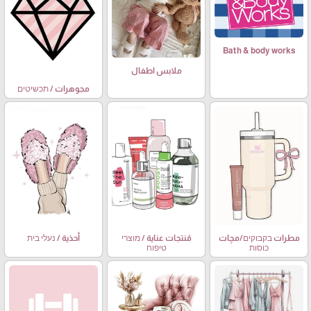
Bath & body works
ملابس اطفال
مجوهرات / תכשיטים
مطرات בקבוקים/مچات
مُنتجات عناية / מוצרי
أحذية / נעלי בית
כוסות
טיפוח