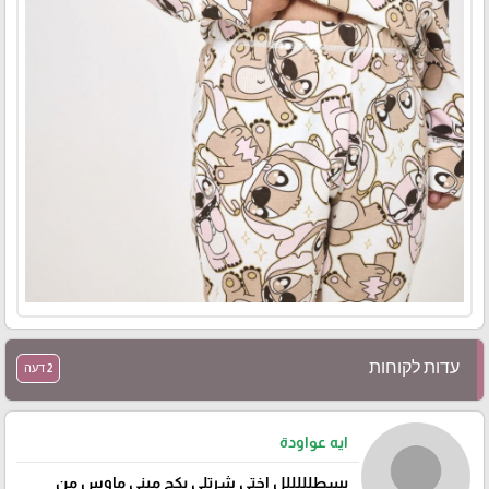
עדות לקוחות
2 דעה
ايه عواودة
بسطلللللل اختي شرتلي بكج ميني ماوس من