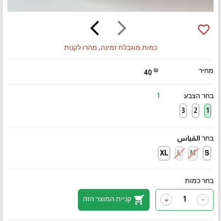
arrow_back_ios
arrow_forward_ios
favorite_border
כמות מוגבלת זמינה, מהרו לקנות
מחיר
₪
40
בחר הצבע
1
3
2
1
בחר القياس
XL
L
M
S
בחר כמות
shopping_cart
קניית המוצר הזה
+
-