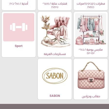
مطرات בקבוקים/مچات
مُنتجات عناية / מוצרי
أحذية / נעלי בית
כוסות
טיפוח
Sport
ملابس يومية / בגדי
יום-יום
مستلزمات الغرفة
SABON
حقائب وجزادين