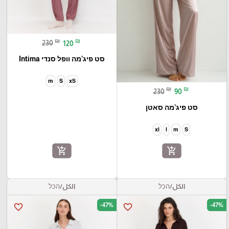
₪
₪
230
120
סט פיג’מה וופל סנדי Intima
m
S
xS
₪
₪
230
90
סט פיג’מה סאטן
xl
l
m
S
add_shopping_cart
add_shopping_cart
الكل/הכל
الكل/הכל
-47%
-47%
favorite_border
favorite_border