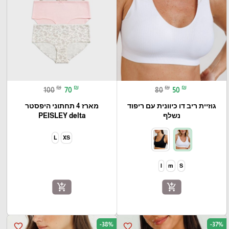
₪
₪
₪
₪
100
70
80
50
גוזיית ריב דו כיוונית עם ריפוד
מארז 4 תחתוני היפסטר
נשלף
PEISLEY delta
L
XS
l
m
S
add_shopping_cart
add_shopping_cart
-38%
-37%
favorite_border
favorite_border