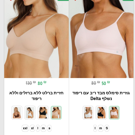
₪
₪
₪
₪
130
80
80
50
גוזיית סימלס מבד ריב עם ריפוד
חזיית ברלט ללא ברזלים וללא
נשלף Delta
ריפוד
xxl
xl
l
m
s
l
m
S