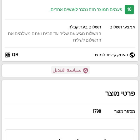
10
פעמים המוצר הזה נמכר לאנשים אחרים.
אמצעי תשלום
תשלום בעת קבלה
המשלוח מגיע עם שליח עד הבית ואתם משלמים את
התשלום לשליח
qr_code
public
העתק קישור למוצר
QR
policy
سياسة التبديل
פרטי מוצר
מספר מוצר
1798