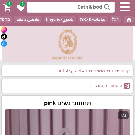
0
0
search
shopping_cart
favorite
home
הכל
بجامات/פיגמות
لانجري/ lingerie
ملابس داخلية
מתנות / t
דף הבית
כל המוצרים
ملابس داخلية
ballot
היסטוריית הזמנות
תחתוני נשים pink
1 / 2