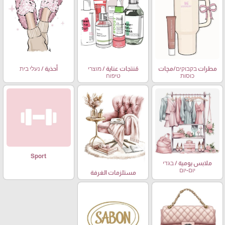
مطرات בקבוקים/مچات
مُنتجات عناية / מוצרי
أحذية / נעלי בית
כוסות
טיפוח
Sport
ملابس يومية / בגדי
יום-יום
مستلزمات الغرفة