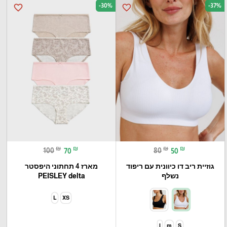
-30%
-37%
favorite_border
favorite_border
₪
₪
₪
₪
100
70
80
50
גוזיית ריב דו כיוונית עם ריפוד
מארז 4 תחתוני היפסטר
נשלף
PEISLEY delta
L
XS
l
m
S