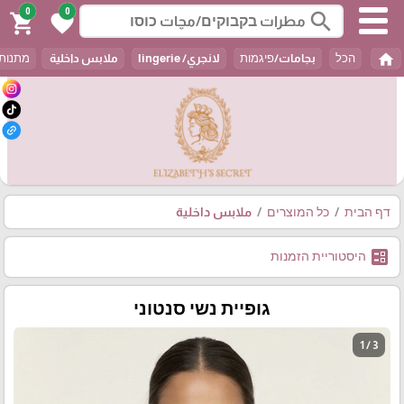
0
0
search
shopping_cart
favorite
home
הכל
بجامات/פיגמות
لانجري/ lingerie
ملابس داخلية
מתנות / t
דף הבית
כל המוצרים
ملابس داخلية
ballot
היסטוריית הזמנות
גופיית נשי סנטוני
1 / 3