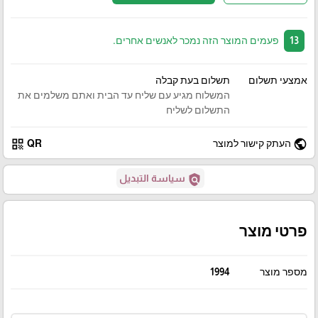
13
פעמים המוצר הזה נמכר לאנשים אחרים.
אמצעי תשלום
תשלום בעת קבלה
המשלוח מגיע עם שליח עד הבית ואתם משלמים את
התשלום לשליח
qr_code
public
העתק קישור למוצר
QR
policy
سياسة التبديل
פרטי מוצר
מספר מוצר
1994