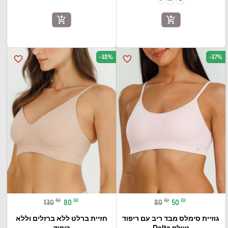
add_shopping_cart
add_shopping_cart
-38%
-37%
favorite_border
favorite_border
₪
₪
₪
₪
130
80
80
50
גוזיית סימלס מבד ריב עם ריפוד
חזיית ברלט ללא ברזלים וללא