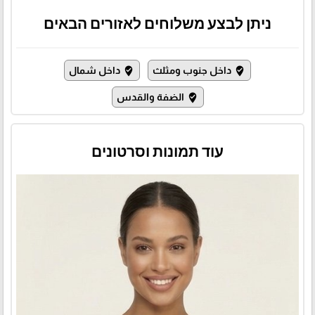
ניתן לבצע משלוחים לאזורים הבאים
داخل جنوب ومثلث
داخل شمال
where_to_vote
where_to_vote
الضفة والقدس
where_to_vote
עוד תמונות וסרטונים