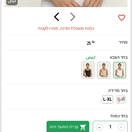
ابيض
arrow_back_ios
arrow_forward_ios
favorite_border
כמות מוגבלת זמינה, מהרו לקנות
מחיר
₪
25
בחר הצבע
ابيض
בחר מדידה
L-XL
S-M
בחר כמות
shopping_cart
קניית המוצר הזה
+
-