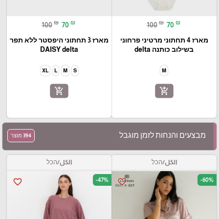
₪
₪
₪
₪
100
70
100
70
מארז 4 תחתוני מרטיני פרחוני
מארז 3 תחתוני היפסטר ללא תפר
בשילוב כותנה delta
DAISY delta
XL
L
M
S
M
add_shopping_cart
add_shopping_cart
מבצעים והנחות לזמן מוגבל
394 מוצר
الكل/הכל
الكل/הכל
-47%
-60%
favorite_border
favorite_border