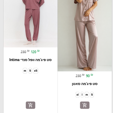
₪
₪
230
120
סט פיג’מה וופל סנדי Intima
m
S
xS
₪
₪
230
90
סט פיג’מה סאטן
xl
l
m
S
add_shopping_cart
add_shopping_cart