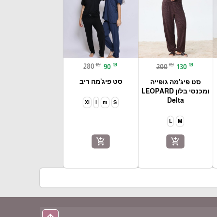
₪
₪
₪
₪
280
90
200
130
סט פיג’מה ריב
סט פיג’מה גופייה
ומכנסי בלון LEOPARD
Delta
Xl
l
m
S
L
M
add_shopping_cart
add_shopping_cart
k