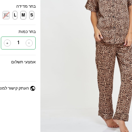
בחר מדידה
XL
L
M
S
בחר כמות
+
-
אמצעי תשלום
public
העתק קישור למוצ