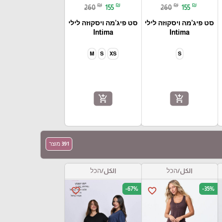
₪
₪
₪
₪
260
155
260
155
סט פיג’מה ויסקוזה לילי
סט פיג’מה ויסקוזה לילי
Intima
Intima
M
S
XS
S
add_shopping_cart
add_shopping_cart
391 מוצר
الكل/הכל
الكل/הכל
-67%
-35%
favorite_border
favorite_border