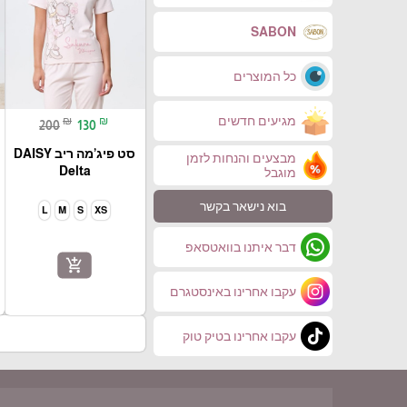
SABON
כל המוצרים
מגיעים חדשים
₪
₪
200
130
סט פיג’מה ריב DAISY
מבצעים והנחות לזמן
Delta
מוגבל
בוא נישאר בקשר
L
M
S
XS
דבר איתנו בוואטסאפ
add_shopping_cart
עקבו אחרינו באינסטגרם
עקבו אחרינו בטיק טוק