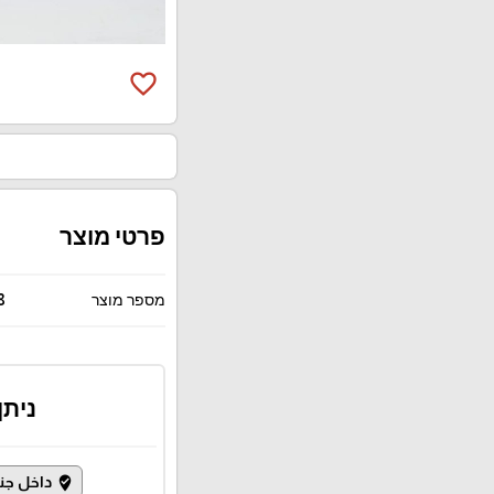
favorite_border
פרטי מוצר
מספר מוצר
8
ניתן
داخل جن
where_to_vote