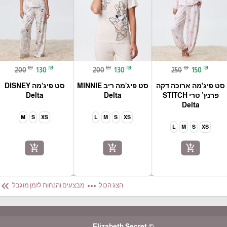
₪
₪
₪
₪
₪
₪
200
130
200
130
250
150
סט פיג’מה ארוכה דקה
סט פיג’מה ריב MINNIE
סט פיג’מה DISNEY
פרנץ’ טרי STITCH
Delta
Delta
Delta
M
S
XS
L
M
S
XS
L
M
S
XS
add_shopping_cart
add_shopping_cart
add_shopping_cart
eyboard_double_arrow_left
more_horiz
הצג הכול
מבצעים והנחות לזמן מוגבל
© Elizabeth Secret