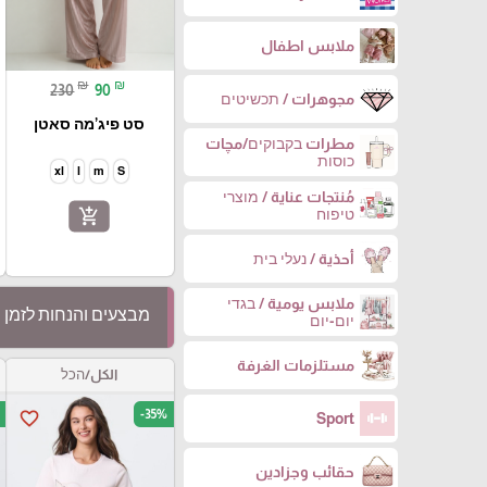
ملابس اطفال
₪
₪
230
90
مجوهرات / תכשיטים
סט פיג’מה סאטן
مطرات בקבוקים/مچات
כוסות
xl
l
m
S
مُنتجات عناية / מוצרי
add_shopping_cart
טיפוח
أحذية / נעלי בית
ملابس يومية / בגדי
מבצעים והנחות לזמן 
יום-יום
مستلزمات الغرفة
الكل/הכל
-35%
favorite_border
Sport
حقائب وجزادين