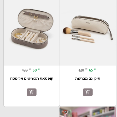
₪
₪
₪
₪
120
60
120
65
תיק עם מברשת
קופסאת תכשיטים אליפסה
add_shopping_cart
add_shopping_cart
favorite_border