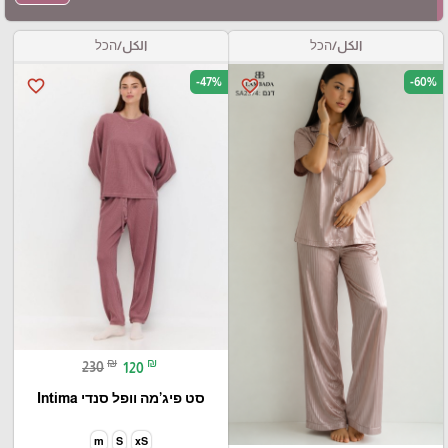
الكل/הכל
الكل/הכל
-47%
-60%
favorite_border
favorite_border
₪
₪
230
120
סט פיג’מה וופל סנדי Intima
m
S
xS