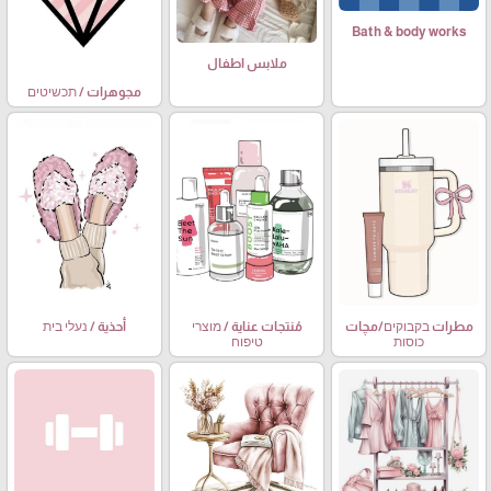
Bath & body works
ملابس اطفال
مجوهرات / תכשיטים
مطرات בקבוקים/مچات
مُنتجات عناية / מוצרי
أحذية / נעלי בית
כוסות
טיפוח