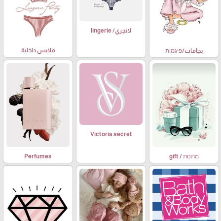
لانجري/ lingerie
ملابس داخلية
بجامات/פיגמות
Victoria secret
מתנות / gift
Perfumes