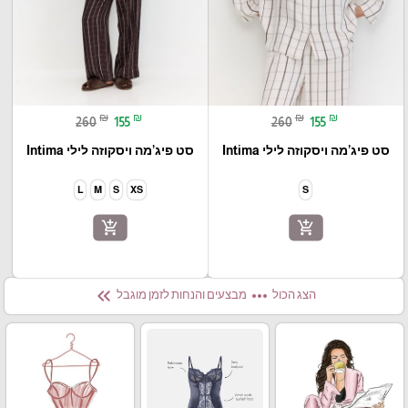
₪
₪
₪
₪
260
155
260
155
סט פיג’מה ויסקוזה לילי Intima
סט פיג’מה ויסקוזה לילי Intima
L
M
S
XS
S
add_shopping_cart
add_shopping_cart
keyboard_double_arrow_left
more_horiz
הצג הכול
מבצעים והנחות לזמן מוגבל