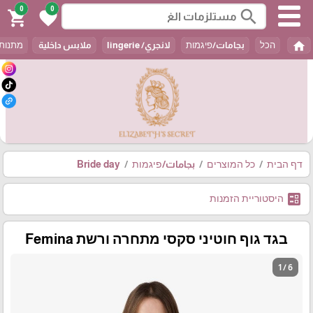
0
0
search
shopping_cart
favorite
home
הכל
بجامات/פיגמות
لانجري/ lingerie
ملابس داخلية
מתנות / t
דף הבית
כל המוצרים
بجامات/פיגמות
Bride day
ballot
היסטוריית הזמנות
בגד גוף חוטיני סקסי מתחרה ורשת Femina
1 / 6