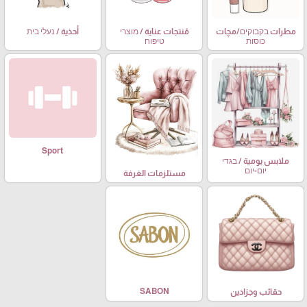
مطرات בקבוקים/مچات
مُنتجات عناية / מוצרי
أحذية / נעלי בית
כוסות
טיפוח
Sport
ملابس يومية / בגדי
יום-יום
مستلزمات الغرفة
SABON
حقائب وجزادين