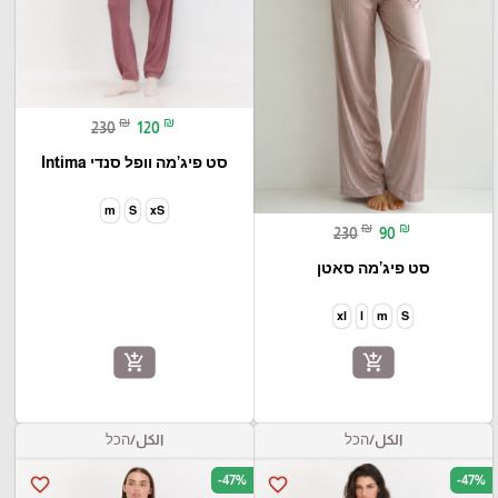
₪
₪
230
120
סט פיג’מה וופל סנדי Intima
m
S
xS
₪
₪
230
90
סט פיג’מה סאטן
xl
l
m
S
add_shopping_cart
add_shopping_cart
الكل/הכל
الكل/הכל
-47%
-47%
favorite_border
favorite_border