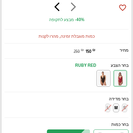
arrow_back_ios
arrow_forward_ios
favorite_border
-40%
מבצע לתקופה
כמות מוגבלת זמינה, מהרו לקנות
מחיר
₪
₪
250
150
בחר הצבע
RUBY RED
בחר מדידה
L
M
S
בחר כמות