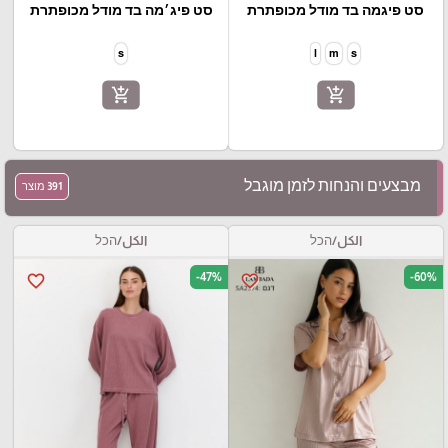
סט פיגמה בד מודל מכופתרת
סט פיג׳מה בד מודל מכופתרת
s
l
m
s
add_shopping_cart
add_shopping_cart
מבצעים והנחות לזמן מוגבל
391 מוצר
الكل/הכל
الكل/הכל
-47%
-60%
favorite_border
favorite_border