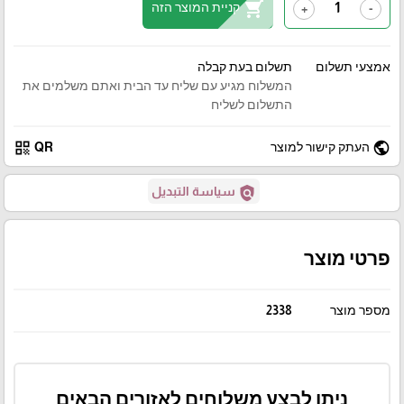
shopping_cart
קניית המוצר הזה
+
-
אמצעי תשלום
תשלום בעת קבלה
המשלוח מגיע עם שליח עד הבית ואתם משלמים את
התשלום לשליח
qr_code
public
העתק קישור למוצר
QR
policy
سياسة التبديل
פרטי מוצר
מספר מוצר
2338
ניתן לבצע משלוחים לאזורים הבאים