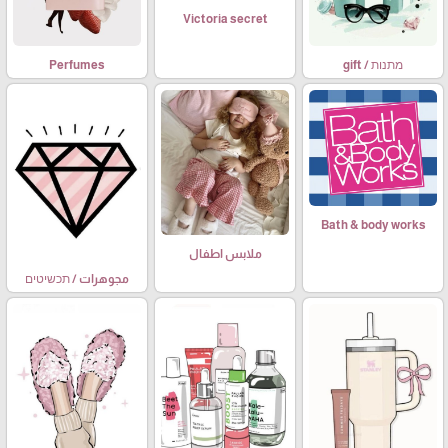
Victoria secret
מתנות / gift
Perfumes
Bath & body works
ملابس اطفال
مجوهرات / תכשיטים