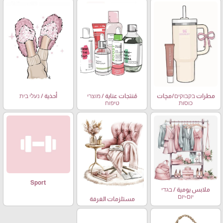
مطرات בקבוקים/مچات
مُنتجات عناية / מוצרי
أحذية / נעלי בית
כוסות
טיפוח
Sport
ملابس يومية / בגדי
יום-יום
مستلزمات الغرفة