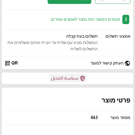
3
פעמים המוצר הזה נמכר לאנשים אחרים.
אמצעי תשלום
תשלום בעת קבלה
המשלוח מגיע עם שליח עד הבית ואתם משלמים את
התשלום לשליח
qr_code
public
העתק קישור למוצר
QR
policy
سياسة التبديل
פרטי מוצר
מספר מוצר
463