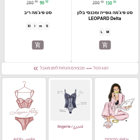
₪
₪
₪
₪
280
90
200
130
סט פיג’מה ריב
סט פיג’מה גופייה ומכנסי בלון
LEOPARD Delta
Xl
l
m
S
L
M
add_shopping_cart
add_shopping_cart
keyboard_double_arrow_left
more_horiz
הצג הכול
מבצעים והנחות לזמן מוגבל
لانجري/ lingerie
ملابس داخلية
بجامات/פיגמות