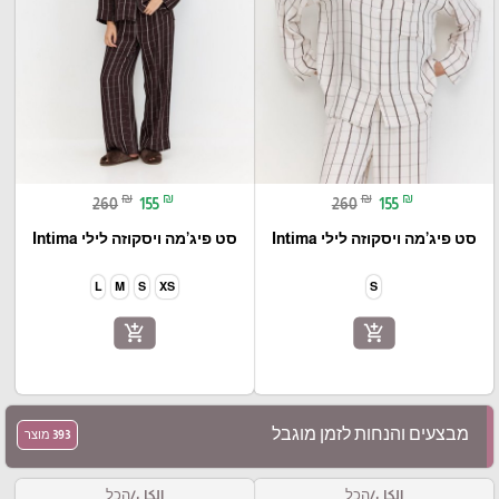
₪
₪
₪
₪
260
155
260
155
סט פיג’מה ויסקוזה לילי Intima
סט פיג’מה ויסקוזה לילי Intima
L
M
S
XS
S
add_shopping_cart
add_shopping_cart
מבצעים והנחות לזמן מוגבל
393 מוצר
الكل/הכל
الكل/הכל