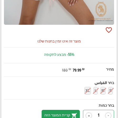
favorite_border
מוצר זה אינו זמין בחנות שלנו
-55%
מבצע לתקופה
מחיר
₪
₪
180
79.99
בחר القياس
XL
L
M
S
בחר כמות
shopping_cart
קניית המוצר הזה
+
-