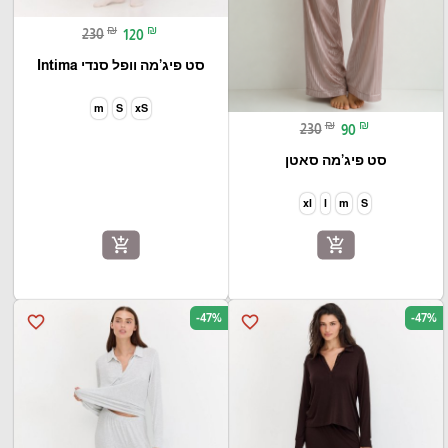
₪
₪
230
120
סט פיג’מה וופל סנדי Intima
m
S
xS
₪
₪
230
90
סט פיג’מה סאטן
xl
l
m
S
add_shopping_cart
add_shopping_cart
-47%
-47%
favorite_border
favorite_border