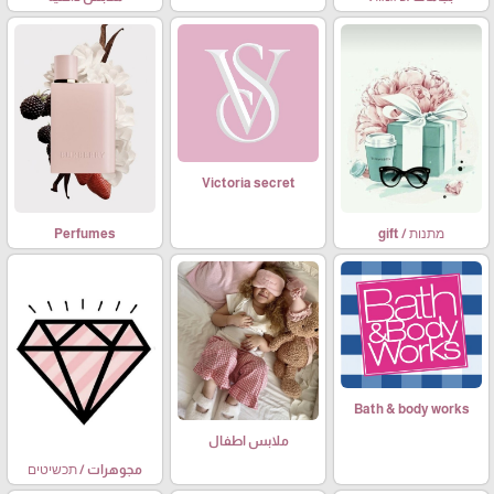
Victoria secret
מתנות / gift
Perfumes
Bath & body works
ملابس اطفال
مجوهرات / תכשיטים