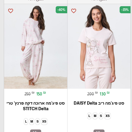
-40%
-35%
favorite_border
favorite_border
₪
₪
₪
₪
250
150
200
130
סט פיג’מה ריב DAISY Delta
סט פיג’מה ארוכה דקה פרנץ’ טרי
STITCH Delta
L
M
S
XS
L
M
S
XS