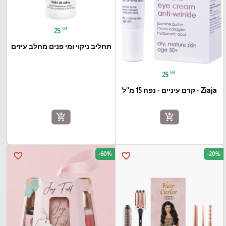
₪
25
תחליב ניקוי ומי פנים מחלב עיזים
₪
25
Ziaja - קרם עיניים - נפח 15 מ''ל
add_shopping_cart
add_shopping_cart
-60%
-20%
favorite_border
favorite_border