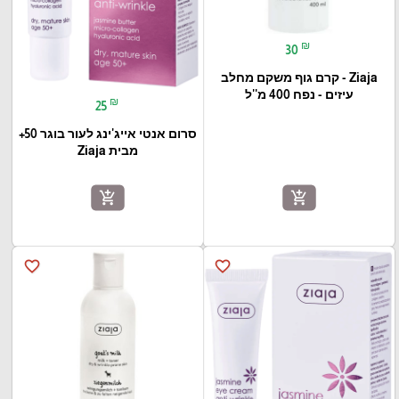
₪
30
Ziaja - קרם גוף משקם מחלב
עיזים - נפח 400 מ''ל
₪
25
סרום אנטי אייג'ינג לעור בוגר 50+
מבית Ziaja
add_shopping_cart
add_shopping_cart
favorite_border
favorite_border