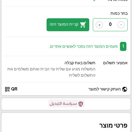
בחר כמות
shopping_cart
קניית המוצר הזה
+
-
1
פעמים המוצר הזה נמכר לאנשים אחרים.
אמצעי תשלום
תשלום בעת קבלה
המשלוח מגיע עם שליח עד הבית ואתם משלמים את
התשלום לשליח
qr_code
public
העתק קישור למוצר
QR
policy
سياسة التبديل
פרטי מוצר