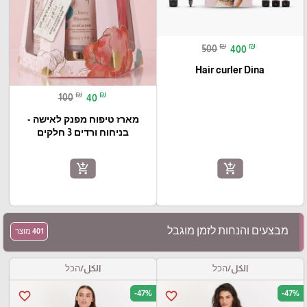
₪
₪
500
400
Hair curler Dina
₪
₪
100
40
מארז טיפוח מפנק לאישה -
בניחוח ורדים 3 חלקים
add_shopping_cart
add_shopping_cart
מבצעים והנחות לזמן מוגבל
401 מוצר
الكل/הכל
الكل/הכל
-47%
-47%
favorite_border
favorite_border