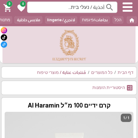
0
0
search
shopping_cart
favorite
home
הכל
بجامات/פיגמות
لانجري/ lingerie
ملابس داخلية
מתנות / t
דף הבית
כל המוצרים
مُنتجات عناية / מוצרי טיפוח
ballot
היסטוריית הזמנות
קרם ידיים 100 מ״ל Al Haramin
1 / 1