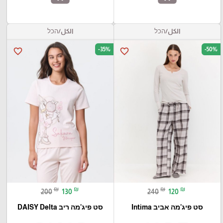
الكل/הכל
الكل/הכל
-35%
-50%
favorite_border
favorite_border
₪
₪
₪
₪
200
130
240
120
סט פיג’מה אביב Intima
סט פיג’מה ריב DAISY Delta