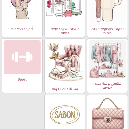
مطرات בקבוקים/مچات
مُنتجات عناية / מוצרי
أحذية / נעלי בית
כוסות
טיפוח
Sport
ملابس يومية / בגדי
יום-יום
مستلزمات الغرفة